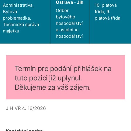
Ostrava - Jih
Administrativa,
10. platová
Odbor
Bytová
třída, 9.
bytového
problematika,
platová třída
hospodářství
Technická správa
a ostatního
majetku
hospodářství
Termín pro podání přihlášek na
tuto pozici již uplynul.
Děkujeme za váš zájem.
JIH VŘ č. 16/2026
Kontaktní osoba