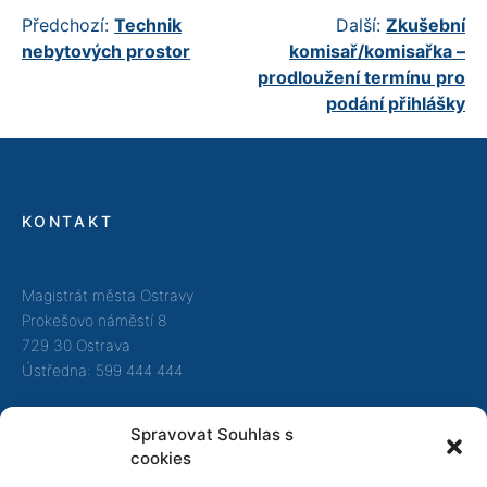
Navigace
Předchozí:
Technik
Další:
Zkušební
nebytových prostor
komisař/komisařka –
pro
prodloužení termínu pro
příspěvek
podání přihlášky
KONTAKT
Magistrát města Ostravy
Prokešovo náměstí 8
729 30 Ostrava
Ústředna: 599 444 444
Call centrum:
844 121 314
Spravovat Souhlas s
cookies
e-mail:
info@ostrava.cz