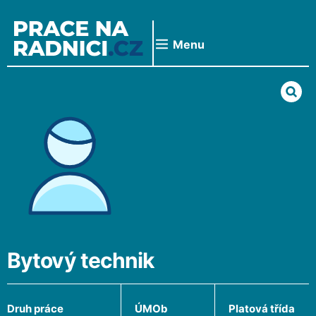
Přeskočit
na
obsah
Menu
Bytový technik
Druh práce
ÚMOb
Platová třída