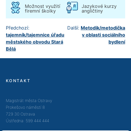
Možnost využití
Jazykové kurzy
firemní školky
angličtiny
Navigace
Předchozí:
Další:
Metodik/metodička
tajemník/tajemnice úřadu
v oblasti sociálního
pro
městského obvodu Stará
bydlení
příspěvek
Bělá
KONTAKT
Magistrát města Ostravy
Prokešovo náměstí 8
729 30 Ostrava
Ústředna: 599 444 444