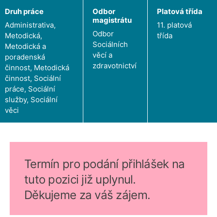
Druh práce
Odbor
Platová třída
magistrátu
Administrativa,
11. platová
Odbor
Metodická,
třída
Sociálních
Metodická a
věcí a
poradenská
zdravotnictví
činnost, Metodická
činnost, Sociální
práce, Sociální
služby, Sociální
věci
Termín pro podání přihlášek na
tuto pozici již uplynul.
Děkujeme za váš zájem.