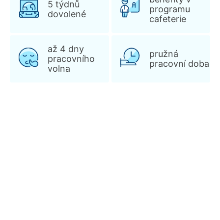
5 týdnů
programu
dovolené
cafeterie
až 4 dny
pružná
pracovního
pracovní doba
volna