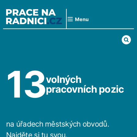
Přeskočit
na
obsah
Menu
13
volných
pracovních pozic
na úřadech městských obvodů.
Najděte si tu svou.