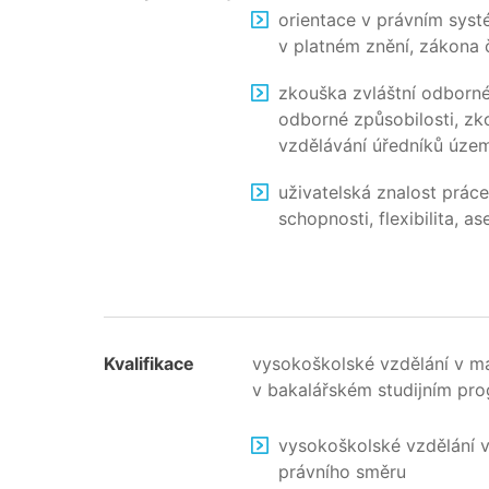
orientace v právním syst
v platném znění, zákona č
zkouška zvláštní odborné 
odborné způsobilosti, zk
vzdělávání úředníků územ
uživatelská znalost práce
schopnosti, flexibilita, ase
Kvalifikace
vysokoškolské vzdělání v m
v bakalářském studijním pr
vysokoškolské vzdělání v
právního směru