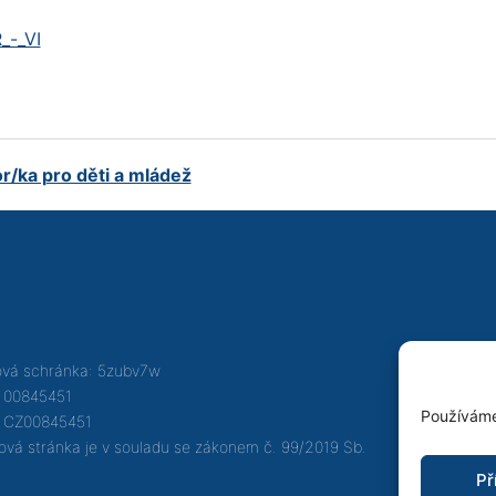
_-_VI
or/ka pro děti a mládež
vá schránka: 5zubv7w
 00845451
Používáme
: CZ00845451
vá stránka je v souladu se zákonem č. 99/2019 Sb.
Př