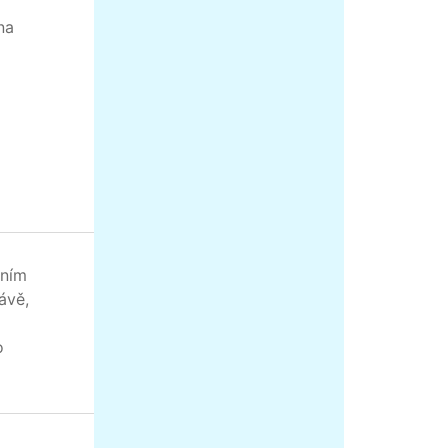
na
ením
ávě,
o