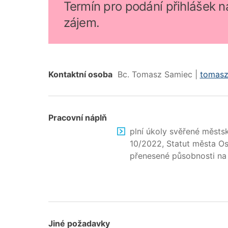
Termín pro podání přihlášek na
zájem.
Kontaktní osoba
Bc. Tomasz Samiec |
tomasz
Pracovní náplň
plní úkoly svěřené měst
10/2022, Statut města Os
přenesené působnosti na 
Jiné požadavky