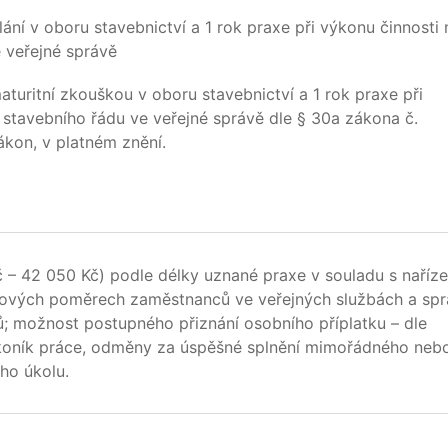
ní v oboru stavebnictví a 1 rok praxe při výkonu činnosti 
 veřejné správě
aturitní zkouškou v oboru stavebnictví a 1 rok praxe při
 stavebního řádu ve veřejné správě dle § 30a zákona č.
ákon, v platném znění.
Kč – 42 050 Kč) podle délky uznané praxe v souladu s naříz
atových poměrech zaměstnanců ve veřejných službách a spr
ů; možnost postupného přiznání osobního příplatku – dle
koník práce, odměny za úspěšné splnění mimořádného neb
ho úkolu.