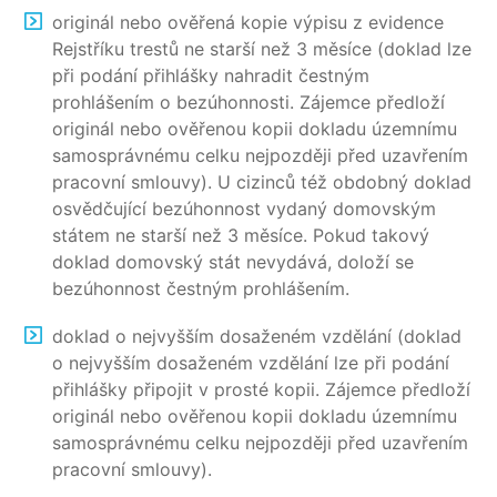
originál nebo ověřená kopie výpisu z evidence
Rejstříku trestů ne starší než 3 měsíce (doklad lze
při podání přihlášky nahradit čestným
prohlášením o bezúhonnosti. Zájemce předloží
originál nebo ověřenou kopii dokladu územnímu
samosprávnému celku nejpozději před uzavřením
pracovní smlouvy). U cizinců též obdobný doklad
osvědčující bezúhonnost vydaný domovským
státem ne starší než 3 měsíce. Pokud takový
doklad domovský stát nevydává, doloží se
bezúhonnost čestným prohlášením.
doklad o nejvyšším dosaženém vzdělání (doklad
o nejvyšším dosaženém vzdělání lze při podání
přihlášky připojit v prosté kopii. Zájemce předloží
originál nebo ověřenou kopii dokladu územnímu
samosprávnému celku nejpozději před uzavřením
pracovní smlouvy).