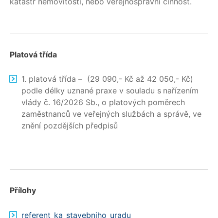
katastr nemovitostí, nebo veřejnosprávní činnost.
Platová třída
1. platová třída – (29 090,- Kč až 42 050,- Kč)
podle délky uznané praxe v souladu s
nařízením
vlády č. 16/2026 Sb., o platových poměrech
zaměstnanců ve veřejných službách a správě, ve
znění pozdějších předpisů
Přílohy
referent_ka_stavebniho_uradu