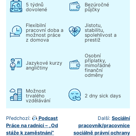
5 týdnů
Bezúročné
dovolené
půjčky
Flexibilní
Jistotu,
pracovní doba a
stabilitu,
možnost práce
spolehlivost a
z domova
prestiž
Osobní
příplatky,
Jazykové kurzy
mimořádné
angličtiny
finanční
odměny
Možnost
trvalého
2 dny sick days
vzdělávání
Navigace
Předchozí:
Podcast
Další:
Sociální
Práce na radnici – „Od
pracovník/pracovnice
pro
stáže k zaměstnání“
sociálně právní ochrany