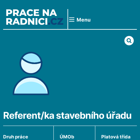
Přeskočit
na
obsah
Menu
Referent/ka stavebního úřadu
Druh práce
ÚMOb
Platová třída