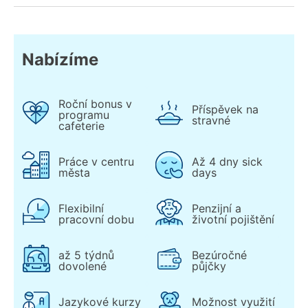
Nabízíme
Roční bonus v
Příspěvek na
programu
stravné
cafeterie
Práce v centru
Až 4 dny sick
města
days
Flexibilní
Penzijní a
pracovní dobu
životní pojištění
až 5 týdnů
Bezúročné
dovolené
půjčky
Jazykové kurzy
Možnost využití