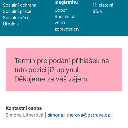
magistrátu
Sociální ochrana,
11. platová
Odbor
Sociální práce,
třída
Sociálních
Sociální věci,
věcí a
Úředník
zdravotnictví
Termín pro podání přihlášek na
tuto pozici již uplynul.
Děkujeme za váš zájem.
Kontaktní osoba
Simona Litnerová |
simona.litnerova@ostrava.cz
|