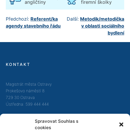
angličtiny
firemní školky
Navigace
Předchozí:
Referent/ka
Další:
Metodik/metodička
agendy stavebního řádu
v oblasti sociálního
pro
bydlení
příspěvek
KONTAKT
Magistrát města Ostravy
Prokešovo náměstí 8
729 30 Ostrava
Ústředna: 599 444 444
Call centrum:
844 121 314
Spravovat Souhlas s
cookies
e-mail:
info@ostrava.cz