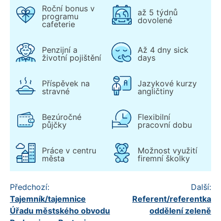
Roční bonus v
až 5 týdnů
programu
dovolené
cafeterie
Penzijní a
Až 4 dny sick
životní pojištění
days
Příspěvek na
Jazykové kurzy
stravné
angličtiny
Bezúročné
Flexibilní
půjčky
pracovní dobu
Práce v centru
Možnost využití
města
firemní školky
Navigace
Předchozí:
Další:
Tajemník/tajemnice
Referent/referentka
pro
Úřadu městského obvodu
oddělení zeleně