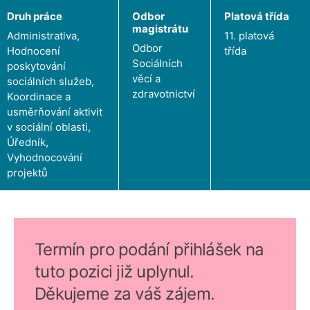
Druh práce
Odbor
Platová třída
magistrátu
Administrativa,
11. platová
Odbor
Hodnocení
třída
Sociálních
poskytování
věcí a
sociálních služeb,
zdravotnictví
Koordinace a
usměrňování aktivit
v sociální oblasti,
Úředník,
Vyhodnocování
projektů
Termín pro podání přihlášek na
tuto pozici již uplynul.
Děkujeme za váš zájem.