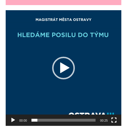
Video
přehrávač
00:00
00:25