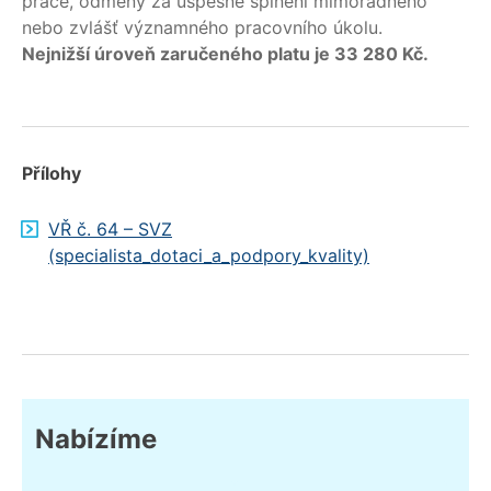
práce, odměny za úspěšné splnění mimořádného
nebo zvlášť významného pracovního úkolu.
Nejnižší úroveň zaručeného platu je 33 280 Kč.
Přílohy
VŘ č. 64 – SVZ
(specialista_dotaci_a_podpory_kvality)
Nabízíme